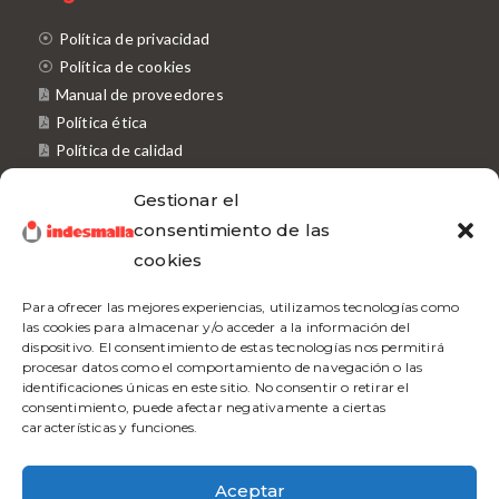
Política de privacidad
Política de cookies
Manual de proveedores
Política ética
Política de calidad
Política proveedores
Gestionar el
Política medioambiental
consentimiento de las
Certificados
cookies
GRS
Para ofrecer las mejores experiencias, utilizamos tecnologías como
las cookies para almacenar y/o acceder a la información del
ISO 9001
dispositivo. El consentimiento de estas tecnologías nos permitirá
OEKO-TEX 2021OK2318
procesar datos como el comportamiento de navegación o las
OEKO-TEX 960930
identificaciones únicas en este sitio. No consentir o retirar el
consentimiento, puede afectar negativamente a ciertas
HIGG INDEX FSLM
características y funciones.
Empresa
Aceptar