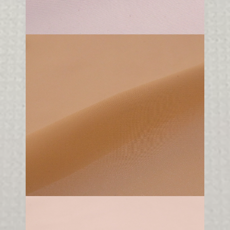
90 gr/m2
250 cm
100% PA
A047