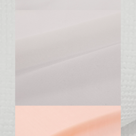
45 gr/m2
150 cm
100% PA
A121