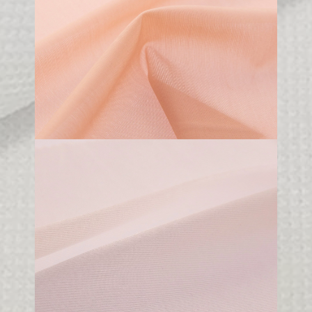
110 gr/m2
115 cm
70% PA - 30% EA
T361
85 gr/m2
250 cm
100% PA
A040