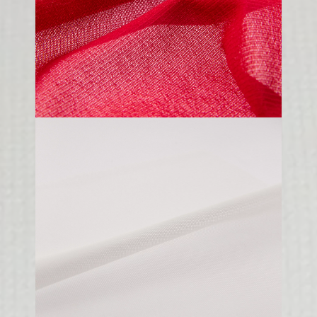
150 cm
100% PA 6.6
A220
100 gr/m2
160 cm
84% PA - 16% EA
A741