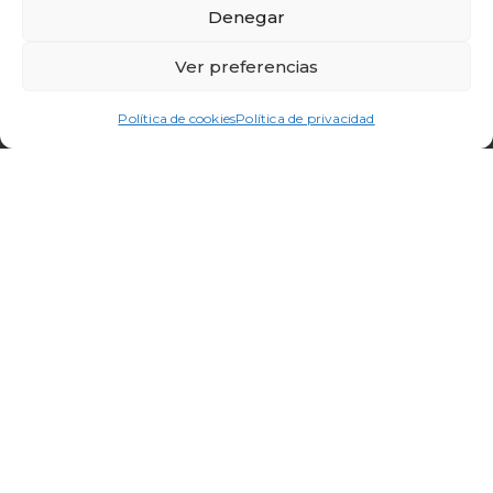
Links de interés
Denegar
Lingerie & Shape
Ver preferencias
Outerwear
High-Tech Fabrics
Política de cookies
Política de privacidad
Sports Fabric
Recycled
Empresa
Be Green
Contacto
Legal
Política de privacidad
Política de cookies
Manual de proveedores
Política ética
Política de calidad
Política proveedores