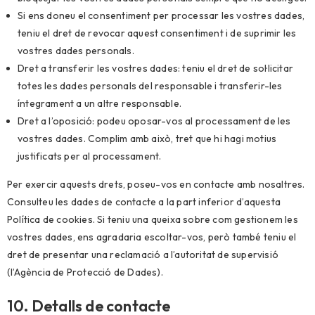
Si ens doneu el consentiment per processar les vostres dades,
teniu el dret de revocar aquest consentiment i de suprimir les
vostres dades personals.
Dret a transferir les vostres dades: teniu el dret de sol·licitar
totes les dades personals del responsable i transferir-les
íntegrament a un altre responsable.
Dret a l’oposició: podeu oposar-vos al processament de les
vostres dades. Complim amb això, tret que hi hagi motius
justificats per al processament.
Per exercir aquests drets, poseu-vos en contacte amb nosaltres.
Consulteu les dades de contacte a la part inferior d’aquesta
Política de cookies. Si teniu una queixa sobre com gestionem les
vostres dades, ens agradaria escoltar-vos, però també teniu el
dret de presentar una reclamació a l’autoritat de supervisió
(l’Agència de Protecció de Dades).
10. Detalls de contacte