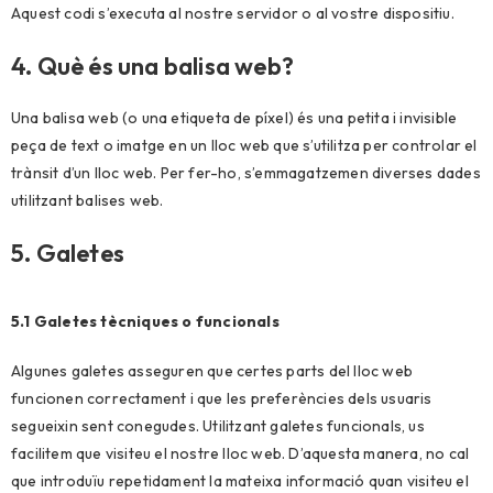
Aquest codi s’executa al nostre servidor o al vostre dispositiu.
4. Què és una balisa web?
Una balisa web (o una etiqueta de píxel) és una petita i invisible
peça de text o imatge en un lloc web que s’utilitza per controlar el
trànsit d’un lloc web. Per fer-ho, s’emmagatzemen diverses dades
utilitzant balises web.
5. Galetes
5.1 Galetes tècniques o funcionals
Algunes galetes asseguren que certes parts del lloc web
funcionen correctament i que les preferències dels usuaris
segueixin sent conegudes. Utilitzant galetes funcionals, us
facilitem que visiteu el nostre lloc web. D’aquesta manera, no cal
que introduïu repetidament la mateixa informació quan visiteu el